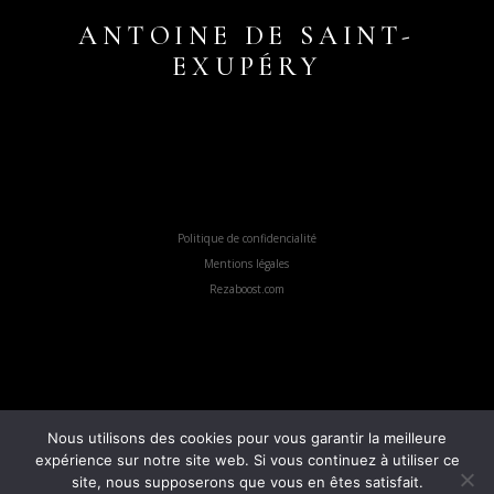
ANTOINE DE SAINT-
EXUPÉRY
Politique de confidencialité
Mentions légales
Rezaboost.com
Conciergerie Bouzigues
Conciergerie Balaruc
Conciergerie Gigean
Conciergerie Loupian
Conciergerie Mèze
Conciergerie Poussan
Conciergerie Sète
Nous utilisons des cookies pour vous garantir la meilleure
Contact
expérience sur notre site web. Si vous continuez à utiliser ce
site, nous supposerons que vous en êtes satisfait.